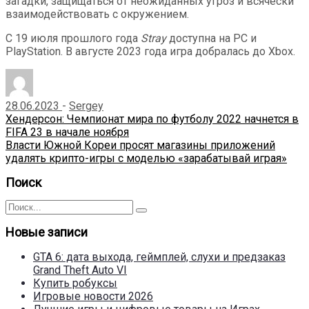
загадки, защищаться от неожиданных угроз и всячески
взаимодействовать с окружением.
С 19 июля прошлого года
Stray
доступна на PC и
PlayStation. В августе 2023 года игра добралась до Xbox.
28.06.2023
-
Sergey
Навигация
Предыдущая
Хендерсон: Чемпионат мира по футболу 2022 начнется в
запись
FIFA 23 в начале ноября
по
Следующая
Власти Южной Кореи просят магазины приложений
записям
запись
удалять крипто-игры с моделью «зарабатывай играя»
Поиск
Поиск
Поиск
для:
Новые записи
GTA 6: дата выхода, геймплей, слухи и предзаказ
Grand Theft Auto VI
Купить робуксы
Игровые новости 2026