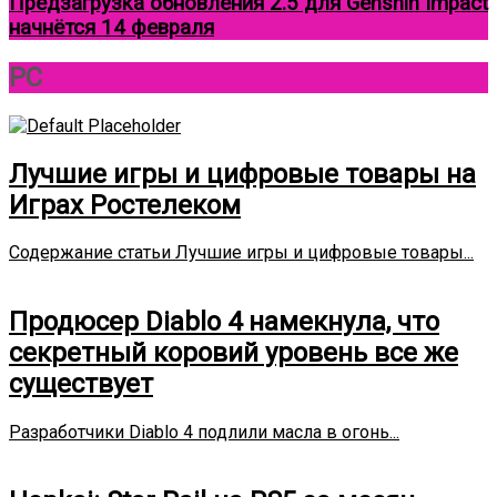
Предзагрузка обновления 2.5 для Genshin Impact
начнётся 14 февраля
Круговой
PC
фокус
Лучшие игры и цифровые товары на
Играх Ростелеком
Содержание статьи Лучшие игры и цифровые товары...
Продюсер Diablo 4 намекнула, что
секретный коровий уровень все же
существует
Разработчики Diablo 4 подлили масла в огонь...