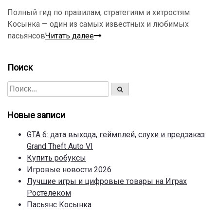
Полный гид по правилам, стратегиям и хитростям
Косынка — один из самых известных и любимых
пасьянсов
Читать далее
Поиск
П
П
о
о
и
с
и
к
Новые записи
с
к
GTA 6: дата выхода, геймплей, слухи и предзаказ
д
Grand Theft Auto VI
л
Купить робуксы
я
Игровые новости 2026
:
Лучшие игры и цифровые товары на Играх
Ростелеком
Пасьянс Косынка