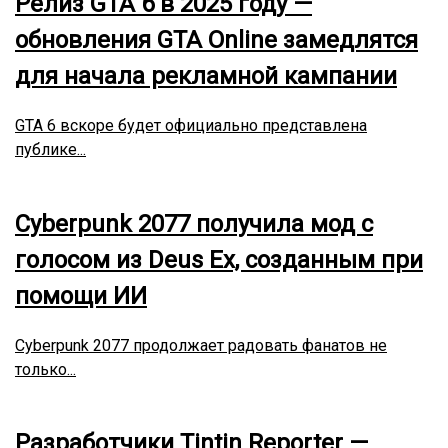
Релиз GTA 6 в 2025 году —
обновления GTA Online замедлятся
для начала рекламной кампании
GTA 6 вскоре будет официально представлена
публике...
Cyberpunk 2077 получила мод с
голосом из Deus Ex, созданным при
помощи ИИ
Cyberpunk 2077 продолжает радовать фанатов не
только...
Разработчики Tintin Reporter —