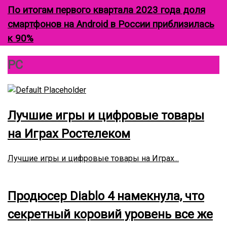
По итогам первого квартала 2023 года доля
смартфонов на Android в России приблизилась
к 90%
К
PC
р
у
г
о
в
о
й
ф
Лучшие игры и цифровые товары
о
к
у
на Играх Ростелеком
с
Лучшие игры и цифровые товары на Играх...
Продюсер Diablo 4 намекнула, что
секретный коровий уровень все же