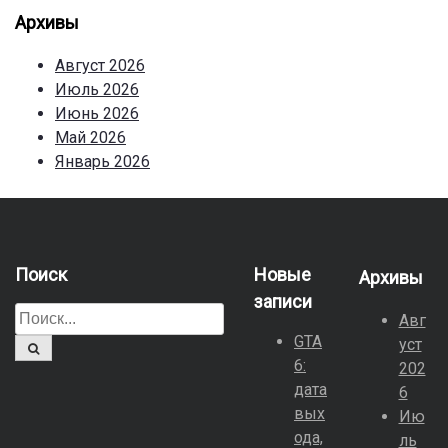
Архивы
Август 2026
Июль 2026
Июнь 2026
Май 2026
Январь 2026
Поиск
Новые
Архивы
записи
П
Авг
о
GTA
уст
П
и
6:
о
202
и
с
дата
6
с
к
вых
к
Ию
д
ода,
ль