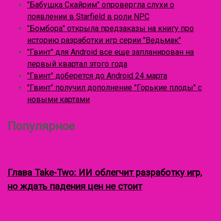
у
"Бабушка Скайрим" опровергла слухи о
с
л
появлении в Starfield в роли NPC
я
"Бомбора" открыла предзаказы на книгу про
:
историю разработки игр серии "Ведьмак"
"Гвинт" для Android все еще запланирован на
первый квартал этого года
"Гвинт" доберется до Android 24 марта
"Гвинт" получил дополнение "Горькие плоды" с
новыми картами
Популярное
Глава Take-Two: ИИ облегчит разработку игр,
но ждать падения цен не стоит