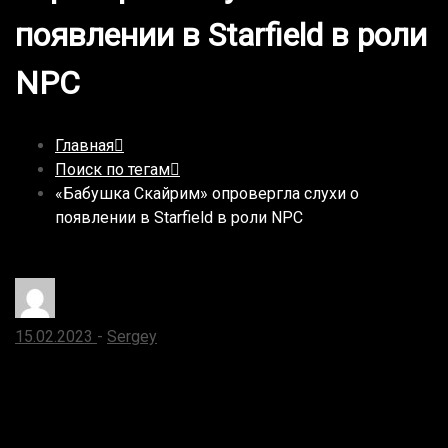
появлении в Starfield в роли
NPC
Главная
Поиск по тегам
«Бабушка Скайрим» опровергла слухи о
появлении в Starfield в роли NPC
15.02.2023
-
Sergey
«Бабушка Скайрим» опровергла
слухи о появлении в Starfield в роли