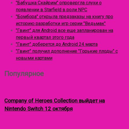
у
"Бабушка Скайрим" опровергла слухи о
с
л
появлении в Starfield в роли NPC
я
"Бомбора" открыла предзаказы на книгу про
:
историю разработки игр серии "Ведьмак"
"Гвинт" для Android все еще запланирован на
первый квартал этого года
"Гвинт" доберется до Android 24 марта
"Гвинт" получил дополнение "Горькие плоды" с
новыми картами
Популярное
Company of Heroes Collection выйдет на
Nintendo Switch 12 октября