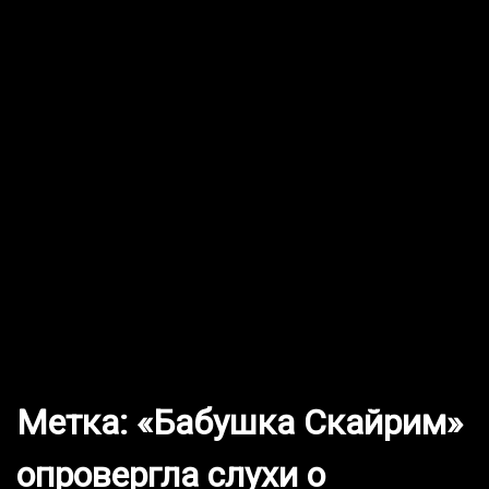
Новый тизер будущей игры Mass
Effect
BioWare представила тизер-трейлер следующей части
знаменитой серии...
Этот крупный мод добавляет в
Fallout 4 прохождение за Анклав
Моддеры продолжают добавлять новые сюжетные
линии в...
Метка:
«Бабушка Скайрим»
опровергла слухи о