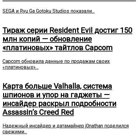
SEGA и Ryu Ga Gotoku Studios показали...
Тираж серии Resident Evil достиг 150
млн копий — обновление
«платиновых» тайтлов Capcom
Capcom обновила данные по продажам своих
«платиновых»...
Карта больше Valhalla, система
шпионов и упор на гаджеты —
инсайдер раскрыл подробности
Assassin’s Creed Red
Надежный инсайдер и датамайнер j0nathan поделился
свежими...