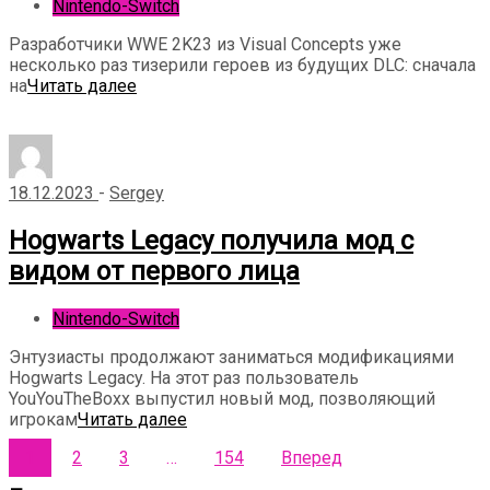
Nintendo-Switch
Разработчики WWE 2K23 из Visual Concepts уже
несколько раз тизерили героев из будущих DLC: сначала
на
Читать далее
18.12.2023
-
Sergey
Hogwarts Legacy получила мод с
видом от первого лица
Nintendo-Switch
Энтузиасты продолжают заниматься модификациями
Hogwarts Legacy. На этот раз пользователь
YouYouTheBoxx выпустил новый мод, позволяющий
игрокам
Читать далее
Пагинация
1
2
3
…
154
Вперед