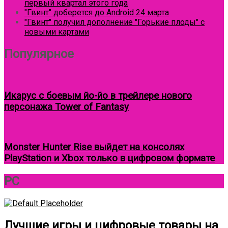
первый квартал этого года
"Гвинт" доберется до Android 24 марта
"Гвинт" получил дополнение "Горькие плоды" с
новыми картами
Популярное
Икарус с боевым йо-йо в трейлере нового
персонажа Tower of Fantasy
Monster Hunter Rise выйдет на консолях
PlayStation и Xbox только в цифровом формате
Круговой
PC
фокус
Лучшие игры и цифровые товары на