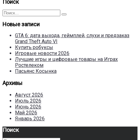
записей
Поиск
Поиск
Поиск
для:
Новые записи
GTA 6: дата выхода, геймплей, слухи и предзаказ
Grand Theft Auto VI
Купить робуксы
Игровые новости 2026
Лучшие игры и цифровые товары на Играх
Ростелеком
Пасьянс Косынка
Архивы
Август 2026
Июль 2026
Июнь 2026
Май 2026
Январь 2026
Поиск