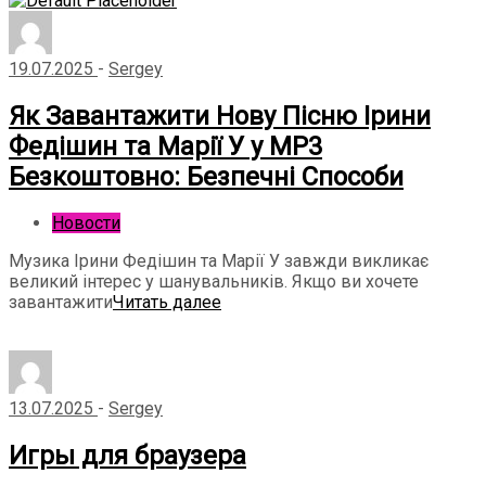
19.07.2025
-
Sergey
Як Завантажити Нову Пісню Ірини
Федішин та Марії У у MP3
Безкоштовно: Безпечні Способи
Новости
Музика Ірини Федішин та Марії У завжди викликає
великий інтерес у шанувальників. Якщо ви хочете
завантажити
Читать далее
13.07.2025
-
Sergey
Игры для браузера