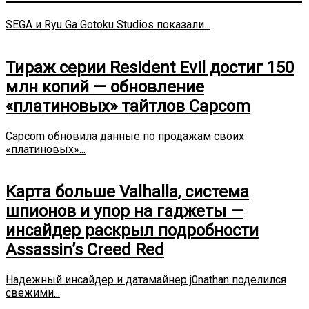
SEGA и Ryu Ga Gotoku Studios показали...
Тираж серии Resident Evil достиг 150
млн копий — обновление
«платиновых» тайтлов Capcom
Capcom обновила данные по продажам своих
«платиновых»...
Карта больше Valhalla, система
шпионов и упор на гаджеты —
инсайдер раскрыл подробности
Assassin’s Creed Red
Надежный инсайдер и датамайнер j0nathan поделился
свежими...