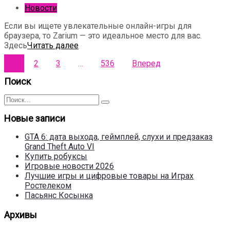
Новости
Если вы ищете увлекательные онлайн-игры для
браузера, то Zarium — это идеальное место для вас.
Здесь
Читать далее
Пагинация
1
2
3
…
536
Вперед
записей
Поиск
Поиск
Поиск
для:
Новые записи
GTA 6: дата выхода, геймплей, слухи и предзаказ
Grand Theft Auto VI
Купить робуксы
Игровые новости 2026
Лучшие игры и цифровые товары на Играх
Ростелеком
Пасьянс Косынка
Архивы