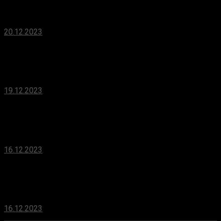
песню из Baldur’s Gate 3 — композитор игры
остался в восторге
20.12.2023
Свен Винке дал несколько советов по сетевой
игре в Baldur’s Gate 3
19.12.2023
Для PS4 и PS5 выпустили свежее обновление
прошивки
16.12.2023
Сценарист Baldur’s Gate 3 о Starfield: Хорошо
быть в компании других ролевых игр
16.12.2023