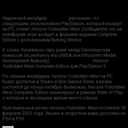
Надежный инсайдер
billbil-kun
рассказал, что
следующим эксклюзивом PlayStation, который выйдет
на PC, станет
Horizon Forbidden West
. Сообщается, что на
платформе игра выйдет в формате издания Complete
Edition с дополнением Burning Shores.
К слову, буквально пару дней назад Сингапурская
комиссия по рейтингу игр (IMDA или Infocomm Media
Development Authority)
присвоила рейтинг
Horizon
Forbidden West Complete Edition
для PlayStation 5.
По словам инсайдера,
Horizon Forbidden West
на PC
будет доступна в Steam и Epic Games Store, а релиз
состоится до конца октября. Возможно, Horizon Forbidden
West Complete Edition анонсируют в рамках State of Play,
о котором в последнее время много слухов.
Оригинальный релиз
Horizon Forbidden West
состоялся 18
февраля 2022 года. Экшен в открытом мире доступен на
PS4 и PS5.