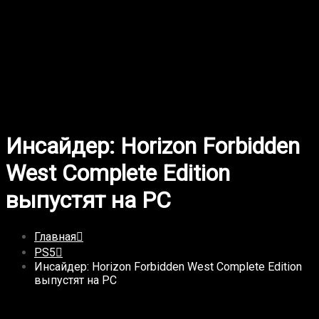
знаменитой серии...
Этот крупный мод добавляет в
Fallout 4 прохождение за Анклав
Моддеры продолжают добавлять новые сюжетные
линии в...
Инсайдер: Horizon Forbidden
West Complete Edition
выпустят на PC
Главная
PS5
Инсайдер: Horizon Forbidden West Complete Edition
выпустят на PC