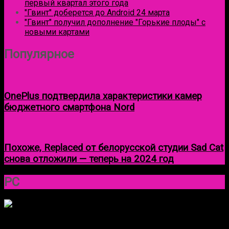
первый квартал этого года
"Гвинт" доберется до Android 24 марта
"Гвинт" получил дополнение "Горькие плоды" с
новыми картами
Популярное
OnePlus подтвердила характеристики камер
бюджетного смартфона Nord
Похоже, Replaced от белорусской студии Sad Cat
снова отложили — теперь на 2024 год
Круговой
PC
фокус
Лучшие игры и цифровые товары на