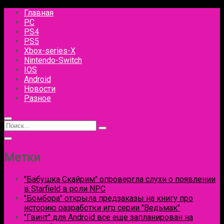
Перейти
Главная
к
PC
Новости, гайды, прохождение
содержанию
PS4
PS5
Игровой мир
Xbox-series-X
Nintendo-Switch
IOS
Android
Новости
Разное
Меню
Круговой
Поиск
иконок
фокус
Поиск
для:
Метки
"Бабушка Скайрим" опровергла слухи о появлении
в Starfield в роли NPC
"Бомбора" открыла предзаказы на книгу про
историю разработки игр серии "Ведьмак"
"Гвинт" для Android все еще запланирован на