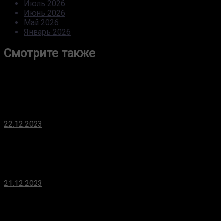
Июль 2026
Июнь 2026
Май 2026
Январь 2026
Смотрите также
Разработка The Last of Us 2 обошлась Sony в
$220 млн, Horizon Forbidden West — в $212 млн
22.12.2023
Релизный трейлер необычного экшена
EchoBlade для консолей
21.12.2023
Витубер Nerissa Ravencroft записала кавер на