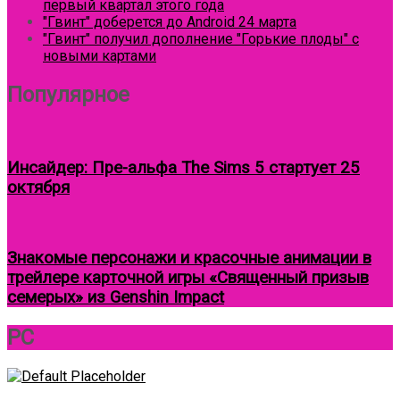
первый квартал этого года
"Гвинт" доберется до Android 24 марта
"Гвинт" получил дополнение "Горькие плоды" с
новыми картами
Популярное
Инсайдер: Пре-альфа The Sims 5 стартует 25
октября
Знакомые персонажи и красочные анимации в
трейлере карточной игры «Священный призыв
семерых» из Genshin Impact
Круговой
PC
фокус