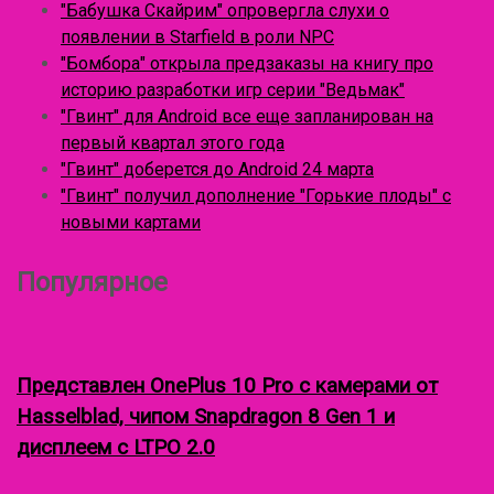
у
"Бабушка Скайрим" опровергла слухи о
с
л
появлении в Starfield в роли NPC
я
"Бомбора" открыла предзаказы на книгу про
:
историю разработки игр серии "Ведьмак"
"Гвинт" для Android все еще запланирован на
первый квартал этого года
"Гвинт" доберется до Android 24 марта
"Гвинт" получил дополнение "Горькие плоды" с
новыми картами
Популярное
Представлен OnePlus 10 Pro с камерами от
Hasselblad, чипом Snapdragon 8 Gen 1 и
дисплеем с LTPO 2.0