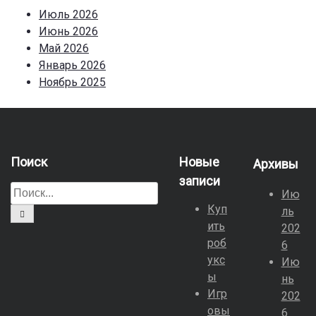
Июль 2026
Июнь 2026
Май 2026
Январь 2026
Ноябрь 2025
Поиск
Новые
Архивы
записи
П
Ию
о
Куп
ль
П
и
ить
о
202
и
с
роб
6
с
к
укс
к
Ию
д
ы
нь
л
Игр
202
я
овы
6