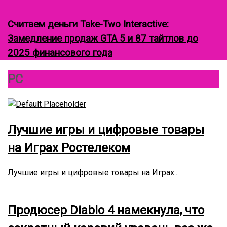
Считаем деньги Take-Two Interactive:
Замедление продаж GTA 5 и 87 тайтлов до
2025 финансового года
К
PC
р
у
г
о
в
о
й
ф
Лучшие игры и цифровые товары
о
к
у
на Играх Ростелеком
с
Лучшие игры и цифровые товары на Играх...
Продюсер Diablo 4 намекнула, что