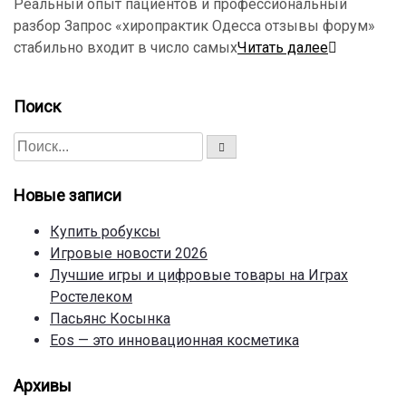
Реальный опыт пациентов и профессиональный
разбор Запрос «хиропрактик Одесса отзывы форум»
стабильно входит в число самых
Читать далее
Поиск
П
П
о
о
и
с
и
к
Новые записи
с
к
Купить робуксы
д
Игровые новости 2026
л
Лучшие игры и цифровые товары на Играх
я
Ростелеком
:
Пасьянс Косынка
Eos — это инновационная косметика
Архивы