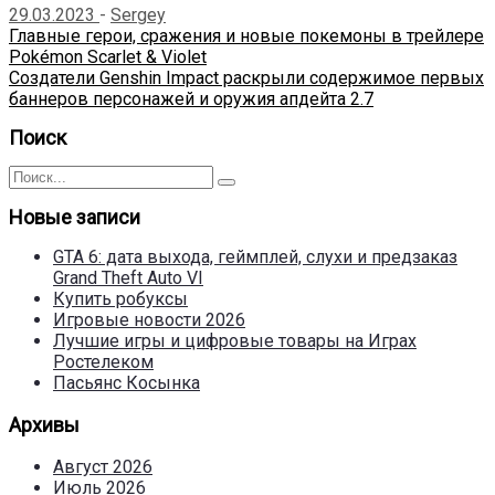
29.03.2023
-
Sergey
Навигация
Предыдущая
Главные герои, сражения и новые покемоны в трейлере
запись
Pokémon Scarlet & Violet
по
Следующая
Создатели Genshin Impact раскрыли содержимое первых
записям
запись
баннеров персонажей и оружия апдейта 2.7
Поиск
Поиск
Поиск
для:
Новые записи
GTA 6: дата выхода, геймплей, слухи и предзаказ
Grand Theft Auto VI
Купить робуксы
Игровые новости 2026
Лучшие игры и цифровые товары на Играх
Ростелеком
Пасьянс Косынка
Архивы
Август 2026
Июль 2026