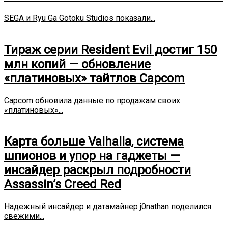
SEGA и Ryu Ga Gotoku Studios показали...
Тираж серии Resident Evil достиг 150
млн копий — обновление
«платиновых» тайтлов Capcom
Capcom обновила данные по продажам своих
«платиновых»...
Карта больше Valhalla, система
шпионов и упор на гаджеты —
инсайдер раскрыл подробности
Assassin’s Creed Red
Надежный инсайдер и датамайнер j0nathan поделился
свежими...