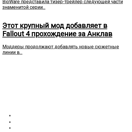
BioWare представила тизер-трейлер следующей части
знаменитой серии...
Этот крупный мод добавляет в
Fallout 4 прохождение за Анклав
Моддеры продолжают добавлять новые сюжетные
линии в...
Дебютное расширение Diablo
4 выйдет в конце 2024 года
— с новым для серии
классом
Главная
PS4
Дебютное расширение Diablo 4 выйдет в конце