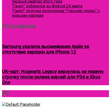
первый квартал этого года
"Гвинт" доберется до Android 24 марта
"Гвинт" получил дополнение "Горькие плоды" с
новыми картами
Популярное
Samsung удалила высмеивание Apple за
отсутствие зарядки для iPhone 12
UK-чарт: Hogwarts Legacy вернулась на первую
строчку после релиза версий для PS4 и Xbox
One
Круговой
PC
фокус