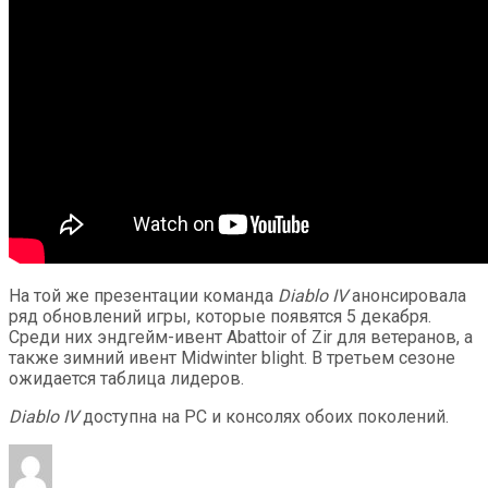
На той же презентации команда
Diablo IV
анонсировала
ряд обновлений игры, которые появятся 5 декабря.
Среди них эндгейм-ивент Abattoir of Zir для ветеранов, а
также зимний ивент Midwinter blight. В третьем сезоне
ожидается таблица лидеров.
Diablo IV
доступна на PC и консолях обоих поколений.